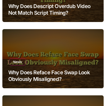
Why Does Descript Overdub Video
Not Match Script Timing?
News
Why Does Reface Face Swap Look
Obviously Misaligned?