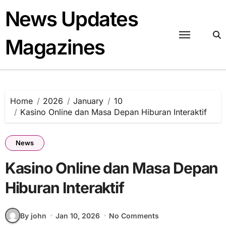
Skip
News Updates
to
content
Magazines
Home
2026
January
10
Kasino Online dan Masa Depan Hiburan Interaktif
News
Kasino Online dan Masa Depan
Hiburan Interaktif
By john
Jan 10, 2026
No Comments