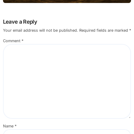
Leave a Reply
Your email address will not be published.
Required fields are marked
*
Comment
*
Name
*