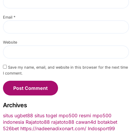
Email
*
Website
Save my name, email, and website in this browser for the next time
I comment.
Archives
situs ugbet88
situs togel
mpo500 resmi
mpo500
indonesia
Rajatoto88
rajatoto88
cawan4d
botakbet
526bet
https://nadeenadixonart.com/
Indosport99