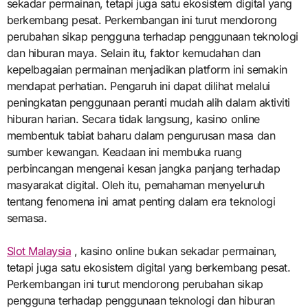
sekadar permainan, tetapi juga satu ekosistem digital yang
berkembang pesat. Perkembangan ini turut mendorong
perubahan sikap pengguna terhadap penggunaan teknologi
dan hiburan maya. Selain itu, faktor kemudahan dan
kepelbagaian permainan menjadikan platform ini semakin
mendapat perhatian. Pengaruh ini dapat dilihat melalui
peningkatan penggunaan peranti mudah alih dalam aktiviti
hiburan harian. Secara tidak langsung, kasino online
membentuk tabiat baharu dalam pengurusan masa dan
sumber kewangan. Keadaan ini membuka ruang
perbincangan mengenai kesan jangka panjang terhadap
masyarakat digital. Oleh itu, pemahaman menyeluruh
tentang fenomena ini amat penting dalam era teknologi
semasa.
Slot Malaysia
, kasino online bukan sekadar permainan,
tetapi juga satu ekosistem digital yang berkembang pesat.
Perkembangan ini turut mendorong perubahan sikap
pengguna terhadap penggunaan teknologi dan hiburan