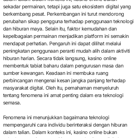
sekadar permainan, tetapi juga satu ekosistem digital yang
berkembang pesat. Perkembangan ini turut mendorong
perubahan sikap pengguna terhadap penggunaan teknologi
dan hiburan maya. Selain itu, faktor kemudahan dan
kepelbagaian permainan menjadikan platform ini semakin
mendapat perhatian. Pengaruh ini dapat dilihat melalui
peningkatan penggunaan peranti mudah alih dalam aktiviti
hiburan harian. Secara tidak langsung, kasino online
membentuk tabiat baharu dalam pengurusan masa dan
sumber kewangan. Keadaan ini membuka ruang
perbincangan mengenai kesan jangka panjang terhadap
masyarakat digital. Oleh itu, pemahaman menyeluruh
tentang fenomena ini amat penting dalam era teknologi
semasa.
Fenomena ini menunjukkan bagaimana teknologi
mempengaruhi cara individu berinteraksi dengan hiburan
dalam talian. Dalam konteks ini, kasino online bukan