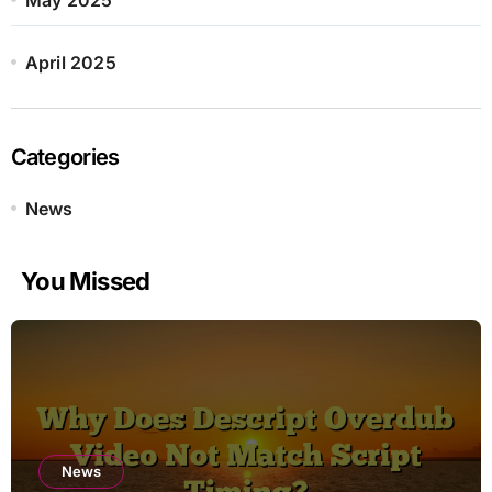
April 2025
Categories
News
You Missed
News